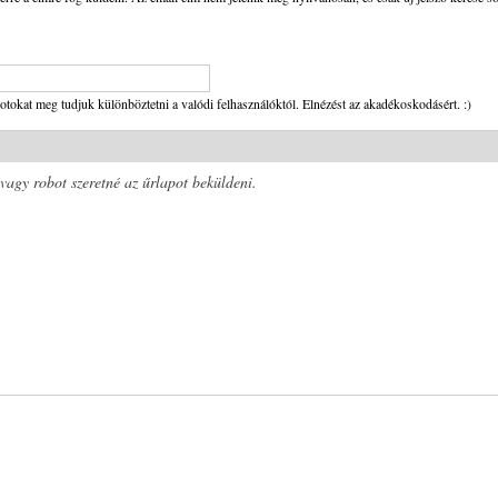
tokat meg tudjuk különböztetni a valódi felhasználóktól. Elnézést az akadékoskodásért. :)
 vagy robot szeretné az űrlapot beküldeni.