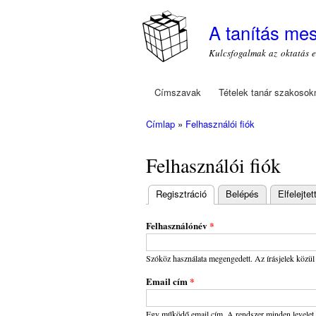
A tanítás me
Kulcsfogalmak az oktatás 
Címszavak
Tételek tanár szakosok
Főmenü
Címlap
»
Felhasználói fiók
Jelenlegi hely
Felhasználói fiók
Regisztráció
(aktív fül)
Belépés
Elfelejte
Elsődleges
fülek
Felhasználónév
*
Szóköz használata megengedett. Az írásjelek közül c
Email cím
*
Egy működő email cím. A rendszer minden levelet er