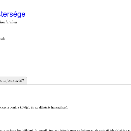
Ugrás a
tartalomra
stersége
elméletében
nak
tte a jelszavát?
sak a pont, a kötőjel, és az aláhúzás használható.
re a címre fog küldeni. Az email cím nem jelenik meg nyilvánosan, és csak új jelszó kérése sor