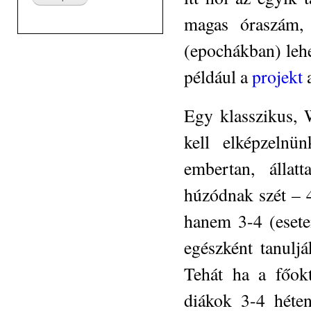
magas óraszám,
(epochákban) leh
például a
projekt
a
Egy klasszikus, W
kell elképzelnü
embertan, állat
húzódnak szét – 4
hanem 3-4 (esete
egészként tanulj
Tehát ha a főokt
diákok 3-4 héten