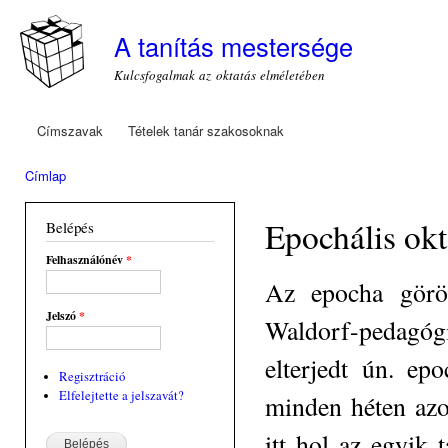
Ugr
tar
A tanítás mestersége
Kulcsfogalmak az oktatás elméletében
Címszavak
Tételek tanár szakosoknak
Főmenü
Címlap
Jelenlegi hely
Epochális okt
Belépés
Felhasználónév
*
Az epocha görög
Jelszó
*
Waldorf-pedagó
elterjedt ún. epo
Regisztráció
Elfelejtette a jelszavát?
minden héten azo
itt hol az egyik