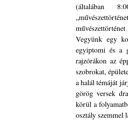
(általában 8
„művészettörtén
művészettörténet 
Vegyünk egy kon
egyiptomi és a 
rajzórákon az ép
szobrokat, épület
a halál témáját já
görög versek dra
körül a folyamat
osztály szemmel l