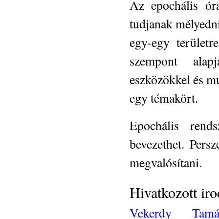
Az epochális óra
tudjanak mélyedni
egy-egy területr
szempont alapj
eszközökkel és mu
egy témakört.
Epochális rends
bevezethet. Pers
megvalósítani.
Hivatkozott ir
Vekerdy Tamá