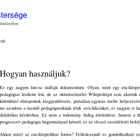
Ugrás a
tartalomra
stersége
elméletében
nak
Hogyan használjuk?
Ez egy nagyon furcsa műfajú dokumentum. Olyan, mint egy enciklopé
pedagógiai lexikont írni, de az oktatáselmélet Wikipédiáját sem akartu
különböző álláspontok kiegyenlítésére, pártatlan egymás mellé helyezésé
mi azonban a leendő pedagógusoknak írtuk szócikkeinket, és nagyon is hat
didaktikai kérdésben. Ez nem a tudomány hideg áttekintése, hanem a fen
progresszív pedagógia hagyományait követő, és az olvasó szemléletét befol
Akkor miért az enciklopédikus forma? Felfedezendő és gondolkodtató szö