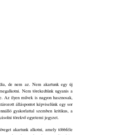
dia, de nem az. Nem akartunk egy új
k megalkotni. Nem törekedtünk ugyanis a
re. Az ilyen művek is nagyon hasznosak,
ározott álláspontot képviselünk egy sor
nálló gyakorlattal szemben kritikus, a
yásolni törekvő egyetemi jegyzet.
veget akartunk alkotni, amely többféle