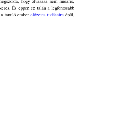
 megszokta, hogy olvasása nem lineáris,
keres. És éppen ez talán a legfontosabb
z a tanuló ember
előzetes tudásaira
épül,