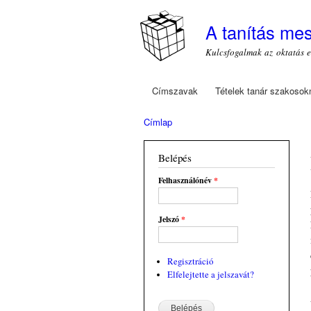
A tanítás me
Kulcsfogalmak az oktatás 
Címszavak
Tételek tanár szakosok
Főmenü
Címlap
Jelenlegi hely
Belépés
Felhasználónév
*
Jelszó
*
Regisztráció
Elfelejtette a jelszavát?