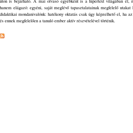
úton is bejárható. A mai olvasó egyébként is a hipertext világában él,
hanem elágazó: egyéni, saját meglévő tapasztalatainak megfelelő utakat 
didaktikai mondanivalónk: hatékony oktatás csak úgy képzelhető el, ha a
és ennek megfelelően a tanuló ember aktív részvételével történik.