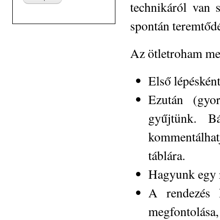
technikáról van s
spontán teremtődé
Az ötletroham me
Első lépésként
Ezután (gyor
gyűjtünk. B
kommentálhatj
táblára.
Hagyunk egy r
A rendezés k
megfontolása