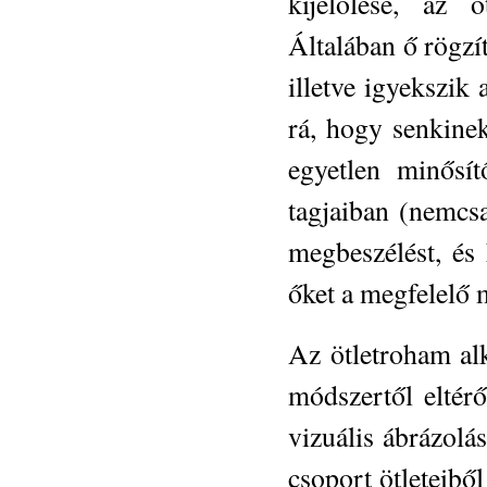
kijelölése, az ö
Általában ő rögzíti
illetve igyekszik 
rá, hogy senkinek
egyetlen minősít
tagjaiban (nemcsa
megbeszélést, és 
őket a megfelelő
Az ötletroham al
módszertől eltérő
vizuális ábrázolá
csoport ötleteiből