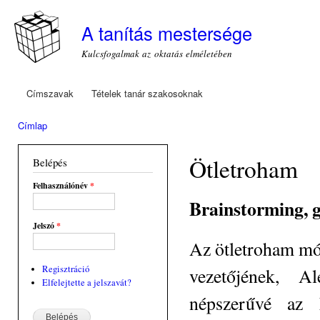
Ugr
tar
A tanítás mestersége
Kulcsfogalmak az oktatás elméletében
Címszavak
Tételek tanár szakosoknak
Főmenü
Címlap
Jelenlegi hely
Ötletroham
Belépés
Felhasználónév
*
Brainstorming, 
Jelszó
*
Az ötletroham mó
Regisztráció
vezetőjének, A
Elfelejtette a jelszavát?
népszerűvé az 