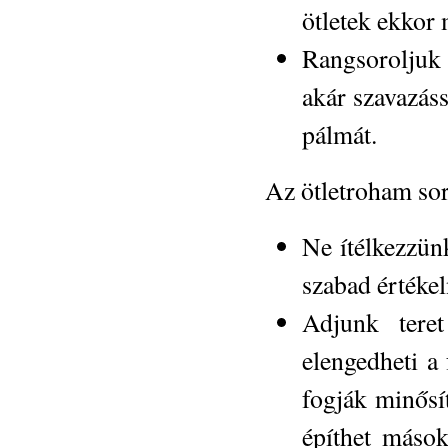
ötletek ekkor 
Rangsoroljuk 
akár szavazáss
pálmát.
Az ötletroham sor
Ne ítélkezzün
szabad értékeln
Adjunk tere
elengedheti a
fogják minősít
építhet mások 