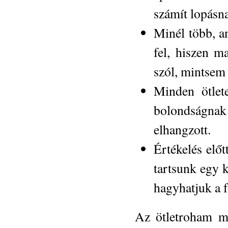
számít lopásn
Minél több, a
fel, hiszen m
szól, mintsem
Minden ötlete
bolondságnak
elhangzott.
Értékelés előt
tartsunk egy k
hagyhatjuk a f
Az ötletroham mó