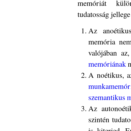
memóriát kül
tudatosság jellege
Az anoétikus
memória nem 
valójában az
memóriának
n
A noétikus, a
munkamemór
szemantikus 
Az autonoéti
szintén tudato
is kiterjed. 