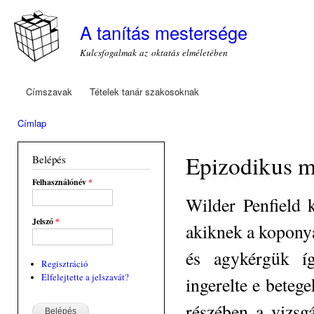
Ugr
tar
A tanítás mestersége
Kulcsfogalmak az oktatás elméletében
Címszavak
Tételek tanár szakosoknak
Főmenü
Címlap
Jelenlegi hely
Epizodikus 
Belépés
Felhasználónév
*
Wilder Penfield k
Jelszó
*
akiknek a koponyáj
és agykérgük íg
Regisztráció
Elfelejtette a jelszavát?
ingerelte e beteg
részében a vizsg