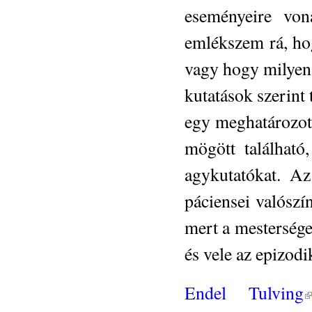
eseményeire vona
emlékszem rá, hog
vagy hogy milyen
kutatások szerint
egy meghatározot
mögött található
agykutatókat. Az
páciensei valószí
mert a mestersége
és vele az epizod
(l
Endel Tulving