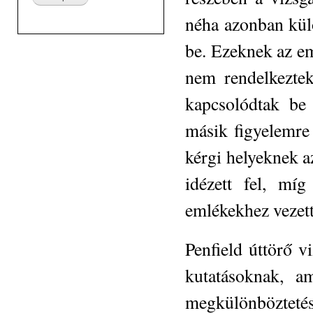
néha azonban kül
be. Ezeknek az em
nem rendelkeztek
kapcsolódtak be 
másik figyelemre
kérgi helyeknek 
idézett fel, mí
emlékekhez vezett
Penfield úttörő v
kutatásoknak, a
megkülönböztetés