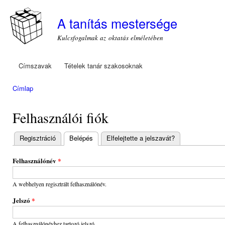
Ugr
tar
A tanítás mestersége
Kulcsfogalmak az oktatás elméletében
Címszavak
Tételek tanár szakosoknak
Főmenü
Címlap
Jelenlegi hely
Felhasználói fiók
Regisztráció
Belépés
(aktív fül)
Elfelejtette a jelszavát?
Elsődleges
fülek
Felhasználónév
*
A webhelyen regisztrált felhasználónév.
Jelszó
*
A felhasználónévhez tartozó jelszó.