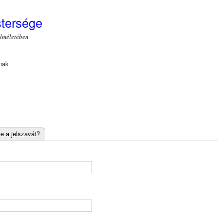
Ugrás a
tartalomra
stersége
elméletében
nak
tte a jelszavát?