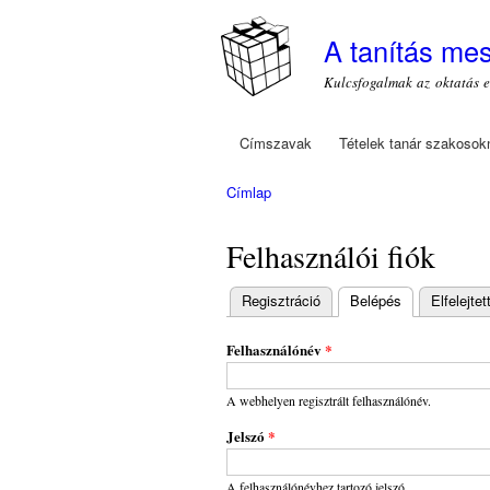
A tanítás me
Kulcsfogalmak az oktatás 
Címszavak
Tételek tanár szakosok
Főmenü
Címlap
Jelenlegi hely
Felhasználói fiók
Regisztráció
Belépés
(aktív fül)
Elfelejte
Elsődleges
fülek
Felhasználónév
*
A webhelyen regisztrált felhasználónév.
Jelszó
*
A felhasználónévhez tartozó jelszó.