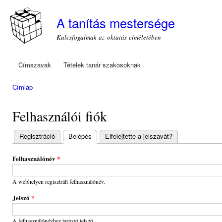
Ugr
tar
A tanítás mestersége
Kulcsfogalmak az oktatás elméletében
Címszavak
Tételek tanár szakosoknak
Főmenü
Címlap
Jelenlegi hely
Felhasználói fiók
Regisztráció
Belépés
(aktív fül)
Elfelejtette a jelszavát?
Elsődleges
fülek
Felhasználónév
*
A webhelyen regisztrált felhasználónév.
Jelszó
*
A felhasználónévhez tartozó jelszó.