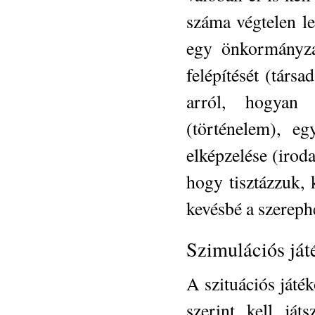
száma végtelen le
egy önkormányzat
felépítését (társ
arról, hogyan 
(történelem), e
elképzelése (iroda
hogy tisztázzuk, 
kevésbé a szereph
Szimulációs ját
A szituációs játé
szerint kell ját