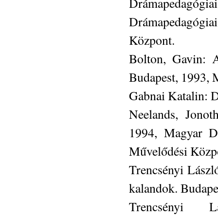
Drámapedagógi
Drámapedagógia
Központ.
Bolton, Gavin: A
Budapest, 1993, 
Gabnai Katalin: 
Neelands, Jonot
1994, Magyar D
Művelődési Közp
Trencsényi László
kalandok. Budapes
Trencsényi L