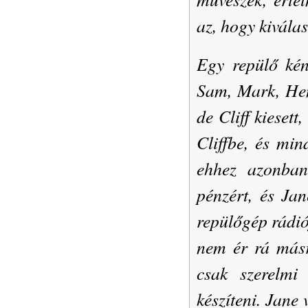
az, hogy kivála
Egy repülő kén
Sam, Mark, Hen
de Cliff kiesett
Cliffbe, és min
ehhez azonban
pénzért, és Ja
repülőgép rádió
nem ér rá más
csak szerelmi 
készíteni. Jane 