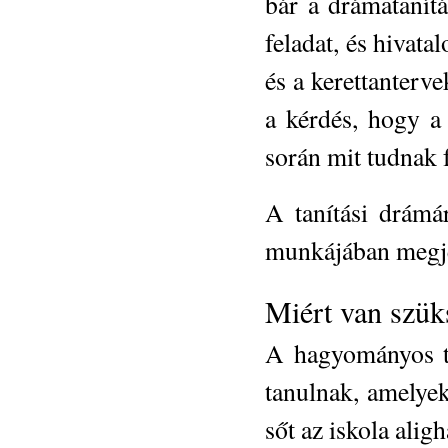
bár a drámatanít
feladat, és hivata
és a kerettanter
a kérdés, hogy a
során mit tudnak 
A tanítási drámá
munkájában megje
Miért van szük
A hagyományos ta
tanulnak, amelye
sőt az iskola alig