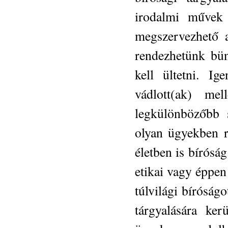
irodalmi művek 
megszervezhető a
rendezhetünk bünt
kell ültetni. Ig
vádlott(ak) mel
legkülönbözőbb 
olyan ügyekben r
életben is bíróság
etikai vagy éppen
túlvilági bíróság
tárgyalására ke