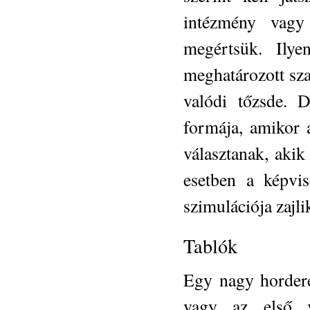
intézmény vagy
megértsük. Ilye
meghatározott sza
valódi tőzsde. D
formája, amikor a
választanak, aki
esetben a képvis
szimulációja zajli
Tablók
Egy nagy hordere
vagy az első v