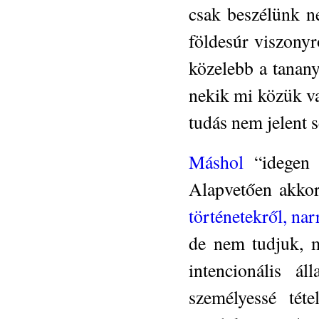
csak beszélünk n
földesúr viszony
közelebb a tanan
nekik mi közük va
tudás nem jelent s
Máshol
“idegen t
Alapvetően akkor
történetekről, nar
de nem tudjuk, m
intencionális á
személyessé tét