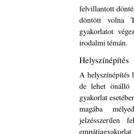
felvillantott dönt
döntött volna T
gyakorlatot vég
irodalmi témán.
Helyszínépítés
A helyszínépítés 
de lehet önálló 
gyakorlat esetébe
magába mélyed
jelzésszerűen f
empátiagyakorlat 