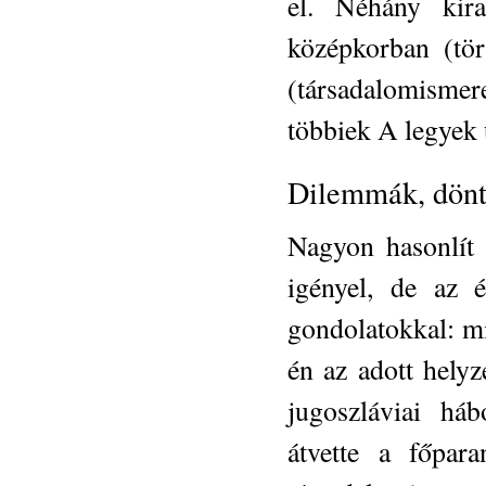
el. Néhány kira
középkorban (tör
(társadalomismer
többiek A legyek
Dilemmák, dönt
Nagyon hasonlít a
igényel, de az é
gondolatokkal: mi
én az adott hely
jugoszláviai há
átvette a főpara