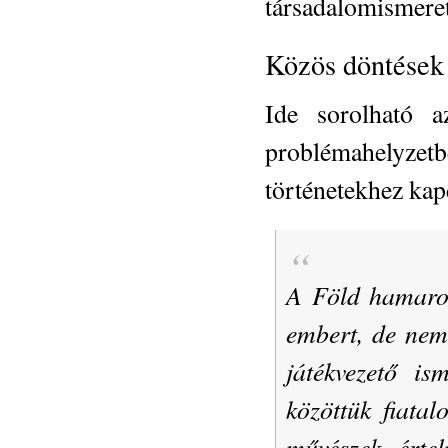
társadalomismeret
Közös döntések
Ide sorolható a
problémahelyzetb
történetekhez kap
A Föld hamaros
embert, de nem 
játékvezető is
közöttük fiatal
művészek, értel