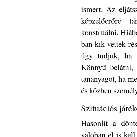
ismert. Az eljáts
képzelőerőre t
konstruálni. Hiáb
ban kik vettek rés
úgy tudjuk, ha a
Könnyű belátni,
tananyagot, ha me
és közben személy
Szituációs játé
Hasonlít a dönt
valóban el is kell