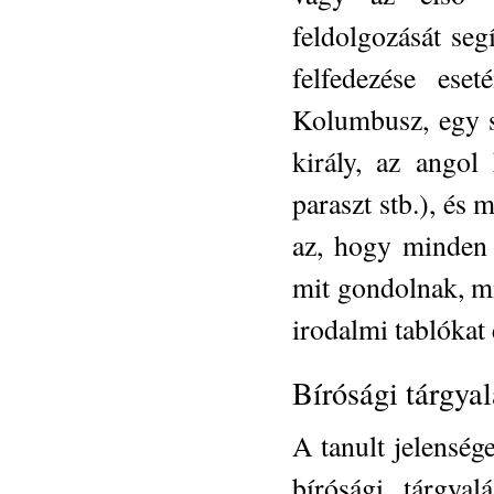
feldolgozását seg
felfedezése ese
Kolumbusz, egy sp
király, az angol
paraszt stb.), és
az, hogy minden 
mit gondolnak, mi
irodalmi tablókat 
Bírósági tárgyal
A tanult jelenség
bírósági tárgya