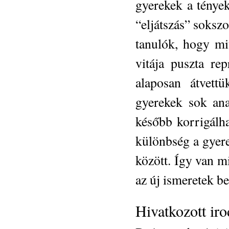
gyerekek a ténye
“eljátszás” soksz
tanulók, hogy mit
vitája puszta re
alaposan átvettü
gyerekek sok ana
később korrigálha
különbség a gyere
között. Így van mi
az új ismeretek b
Hivatkozott ir