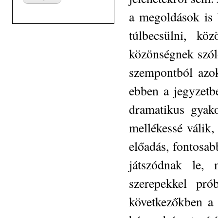
a megoldások is 
túlbecsülni, k
közönségnek szóló
szempontból azok
ebben a jegyzetb
dramatikus gyako
mellékessé válik,
előadás, fontosa
játszódnak le,
szerepekkel pr
következőkben a