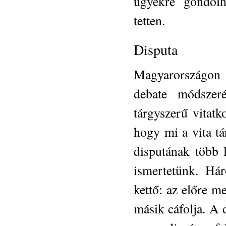
ügyekre gondolh
tetten.
Disputa
Magyarországon 
debate módszeré
tárgyszerű vitatk
hogy mi a vita t
disputának több 
ismertetünk. Há
kettő: az előre m
másik cáfolja. A 