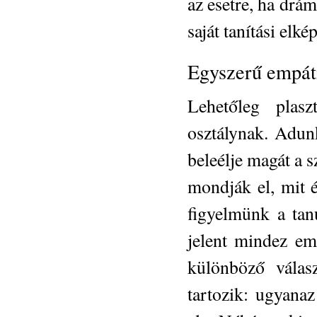
az esetre, ha dr
saját tanítási elké
Egyszerű empát
Lehetőleg plasz
osztálynak. Adun
beleélje magát a s
mondják el, mit é
figyelmünk a tanu
jelent mindez em
különböző válas
tartozik: ugyana