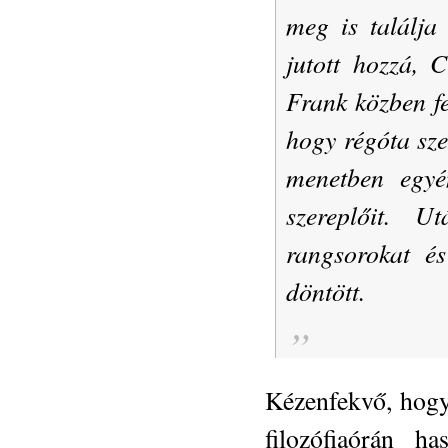
meg is találja
jutott hozzá, 
Frank közben fe
hogy régóta szer
menetben egyén
szereplőit. 
rangsorokat é
döntött.
Kézenfekvő, hogy 
filozófiaórán h