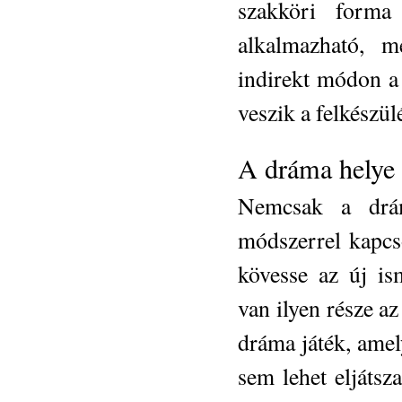
szakköri forma
alkalmazható, m
indirekt módon a 
veszik a felkészülé
A dráma helye 
Nemcsak a drám
módszerrel kapcs
kövesse az új is
van ilyen része a
dráma játék, ame
sem lehet eljáts