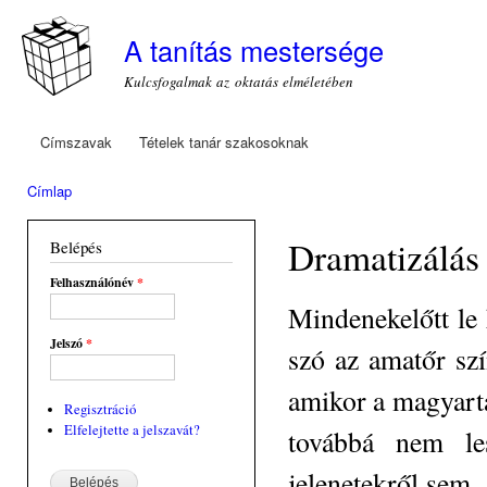
Ugr
tar
A tanítás mestersége
Kulcsfogalmak az oktatás elméletében
Címszavak
Tételek tanár szakosoknak
Főmenü
Címlap
Jelenlegi hely
Dramatizálás
Belépés
Felhasználónév
*
Mindenekelőtt le 
Jelszó
*
szó az amatőr szí
amikor a magyarta
Regisztráció
Elfelejtette a jelszavát?
továbbá nem le
jelenetekről sem