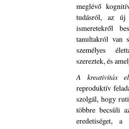
meglévő kognití
tudásról, az ú
ismeretekről b
tanultakról van 
személyes élett
szereztek, és amel
A kreativitás el
reproduktív felad
szolgál, hogy rut
többre becsüli a
eredetiséget, a