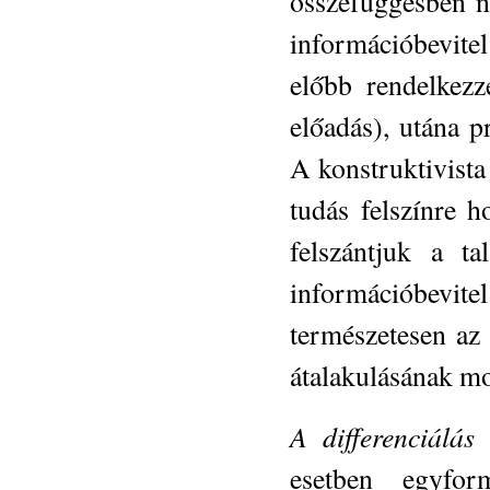
összefüggésben n
információbevite
előbb rendelkezz
előadás), utána p
A konstruktivista
tudás felszínre h
felszántjuk a t
információbevit
természetesen az 
átalakulásának m
A differenciálás 
esetben egyfor