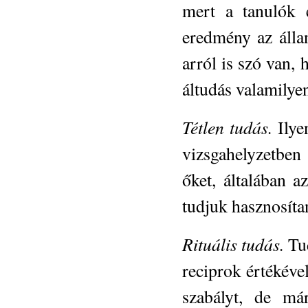
mert a tanulók 
eredmény az álla
arról is szó van, 
áltudás valamilye
Tétlen tudás.
Ilye
vizsgahelyzetben
őket, általában 
tudjuk hasznosíta
Rituális tudás.
Tu
reciprok értékév
szabályt, de má