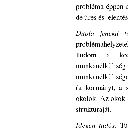
probléma éppen a
de üres és jelenté
Dupla fenekű tu
problémahelyzet
Tudom a közg
munkanélküli
munkanélküliségér
(a kormányt, a s
okolok. Az okok 
struktúráját.
Idegen tudás.
Tud