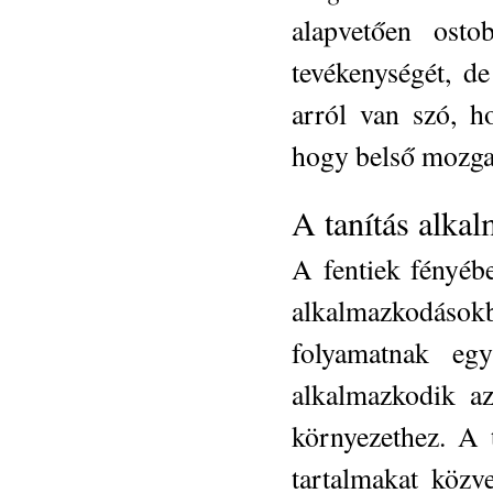
alapvetően osto
tevékenységét, de 
arról van szó, h
hogy belső mozga
A tanítás alka
A fentiek fényéb
alkalmazkodáso
folyamatnak eg
alkalmazkodik az
környezethez. A 
tartalmakat közve