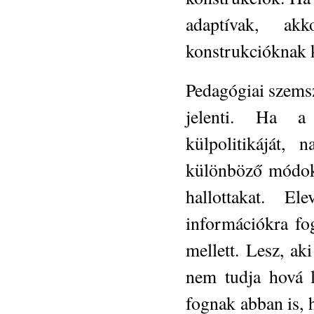
adaptívak, ak
konstrukcióknak k
Pedagógiai szems
jelenti. Ha a
külpolitikáját,
különböző módoko
hallottakat. E
információkra fog
mellett. Lesz, ak
nem tudja hová l
fognak abban is, 