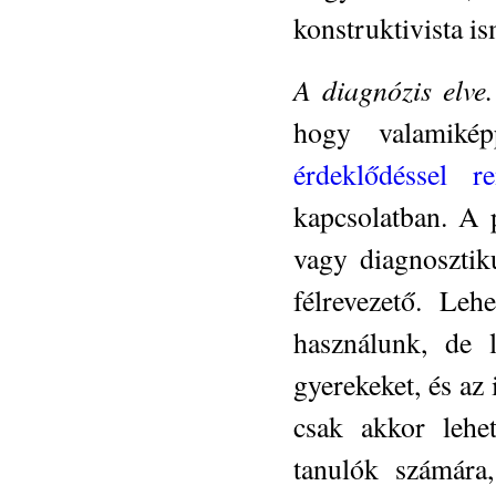
konstruktivista i
A diagnózis elve.
hogy valamik
érdeklődéssel re
kapcsolatban. A 
vagy diagnosztik
félrevezető. Leh
használunk, de 
gyerekeket, és az
csak akkor lehe
tanulók számára