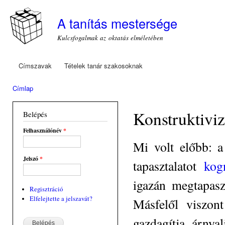
Ugr
tar
A tanítás mestersége
Kulcsfogalmak az oktatás elméletében
Címszavak
Tételek tanár szakosoknak
Főmenü
Címlap
Jelenlegi hely
Konstruktivi
Belépés
Felhasználónév
*
Mi volt előbb: a
Jelszó
*
tapasztalatot
kog
igazán megtapasz
Regisztráció
Elfelejtette a jelszavát?
Másfelől viszon
gazdagítja, árnya