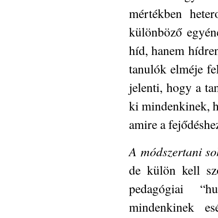
mértékben heter
különböző egyéne
híd, hanem hídren
tanulók elméje f
jelenti, hogy a t
ki mindenkinek, h
amire a fejődéshe
A módszertani sok
de külön kell sz
pedagógiai “h
mindenkinek es