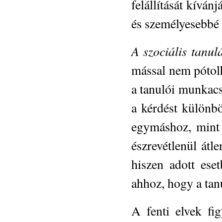
felállítását kíván
és személyesebbé 
A szociális tanulá
mással nem pótolh
a tanulói munkacs
a kérdést különb
egymáshoz, mint 
észrevétlenül átle
hiszen adott ese
ahhoz, hogy a tanu
A fenti elvek fi