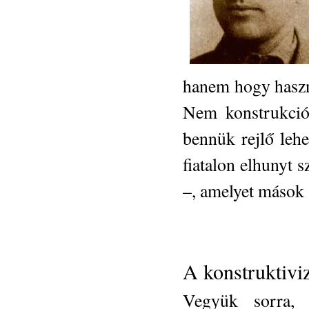
hanem hogy haszno
Nem konstrukciói
bennük rejlő lehe
fiatalon elhunyt s
–, amelyet mások 
A konstruktivi
Vegyük sorra, 