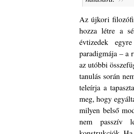
Az újkori filozófi
hozza létre a s
évtizedek egyre
paradigmája – a r
az utóbbi összefü
tanulás során nem
teleírja a tapas
meg, hogy egyálta
milyen belső mod
nem passzív le
konstrukciók. Ha 