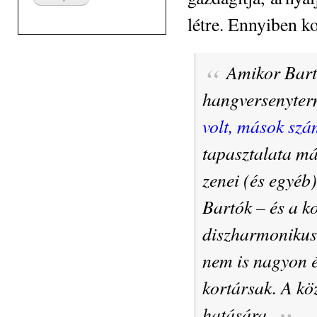
létre. Ennyiben k
Amikor Bartó
hangversenyte
volt, mások sz
tapasztalata má
zenei (és egyéb
Bartók – és a ko
diszharmonikus
nem is nagyon é
kortársak. A kö
hatására.