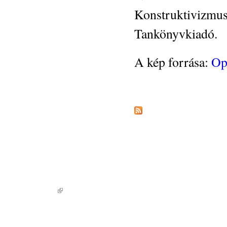
Konstruktivizmus
Tankönyvkiadó.
A kép forrása:
Op
Ez is egy
Drupal
(link is external)
alapú webhely