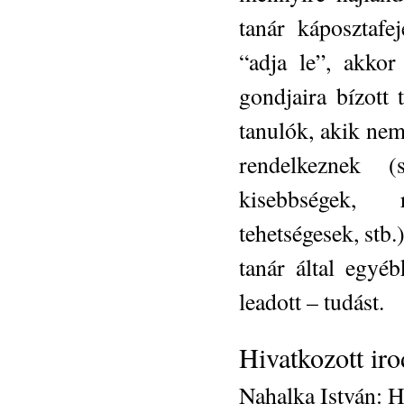
tanár káposztafe
“adja le”, akkor
gondjaira bízott
tanulók, akik nem 
rendelkeznek (s
kisebbségek, 
tehetségesek, stb.
tanár által egyé
leadott – tudást.
Hivatkozott ir
Nahalka István: H