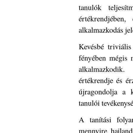
tanulók teljesí
értékrendjében,
alkalmazkodás jele
Kevésbé triviáli
fényében mégis m
alkalmazkodik.
értékrendje és ér
újragondolja a k
tanulói tevékenysé
A tanítási foly
mennyire hajlan