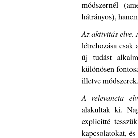
módszernél (am
hátrányos), hanem
Az aktivitás elve.
A
létrehozása csak 
új tudást alkal
különösen fontosa
illetve módszerek
A relevancia el
alakultak ki. Na
explicitté tessz
kapcsolatokat, és