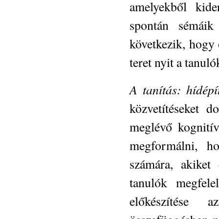
amelyekből kide
spontán sémáik 
következik, hogy 
teret nyit a tanul
A tanítás: hídépí
közvetítéseket d
meglévő kognitív
megformálni, h
számára, akiket
tanulók megfele
előkészítése 